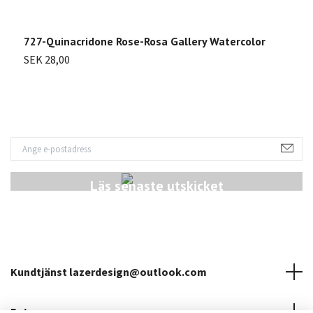
727-Quinacridone Rose-Rosa Gallery Watercolor
7
SEK 28,00
S
Läs senaste utskicket
Kundtjänst
lazerdesign@outlook.com
Fotmeny