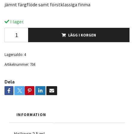
jämnt färgflöde samt förstklassiga finma
I lager.
LÄGG I KORGEN
Lagersaldo:
4
Artikelnummer:
704
Dela
INFORMATION
Helkopp 2,5 ml