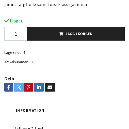
jämnt färgflöde samt förstklassiga finma
I lager.
LÄGG I KORGEN
Lagersaldo:
4
Artikelnummer:
706
Dela
INFORMATION
Helkopp 2,5 ml