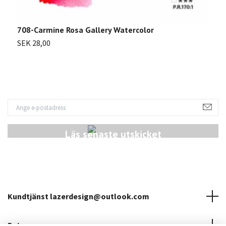
708-Carmine Rosa Gallery Watercolor
7
SEK 28,00
S
Läs senaste utskicket
Kundtjänst
lazerdesign@outlook.com
Fotmeny