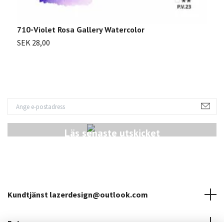
710-Violet Rosa Gallery Watercolor
7
SEK 28,00
S
Läs senaste utskicket
Kundtjänst
lazerdesign@outlook.com
Fotmeny