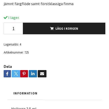
jämnt färgflöde samt förstklassiga finma
I lager.
LÄGG I KORGEN
Lagersaldo:
4
Artikelnummer:
725
Dela
INFORMATION
Helkopp 2,5 ml