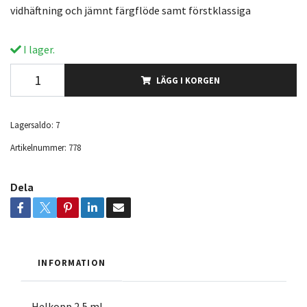
vidhäftning och jämnt färgflöde samt förstklassiga
I lager.
LÄGG I KORGEN
Lagersaldo:
7
Artikelnummer:
778
Dela
INFORMATION
Helkopp 2,5 ml