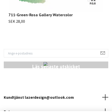
711-Green-Rosa Gallery Watercolor
7
SEK 28,00
S
Läs senaste utskicket
Kundtjänst
lazerdesign@outlook.com
Fotmeny