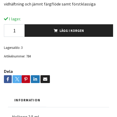
vidhäftning och jämnt färgflöde samt förstklassiga
I lager.
LÄGG I KORGEN
Lagersaldo:
3
Artikelnummer:
784
Dela
INFORMATION
Helkopp 2,5 ml