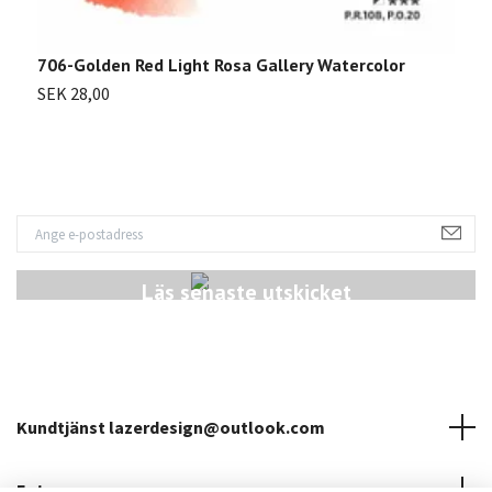
706-Golden Red Light Rosa Gallery Watercolor
7
SEK 28,00
S
Läs senaste utskicket
Kundtjänst
lazerdesign@outlook.com
Fotmeny