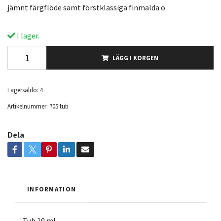
jämnt färgflöde samt förstklassiga finmalda o
I lager.
LÄGG I KORGEN
Lagersaldo:
4
Artikelnummer:
705 tub
Dela
INFORMATION
Tub 10 ml