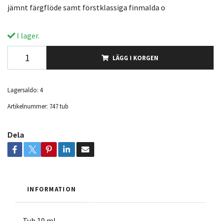
jämnt färgflöde samt förstklassiga finmalda o
I lager.
LÄGG I KORGEN
Lagersaldo:
4
Artikelnummer:
747 tub
Dela
INFORMATION
Tub 10 ml