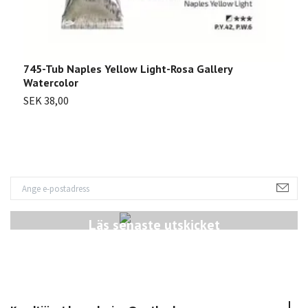
745-Tub Naples Yellow Light-Rosa Gallery
7
Watercolor
W
SEK 38,00
S
Läs senaste utskicket