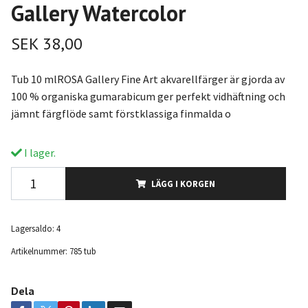
Gallery Watercolor
SEK 38,00
Tub 10 mlROSA Gallery Fine Art akvarellfärger är gjorda av
100 % organiska gumarabicum ger perfekt vidhäftning och
jämnt färgflöde samt förstklassiga finmalda o
I lager.
LÄGG I KORGEN
Lagersaldo:
4
Artikelnummer:
785 tub
Dela