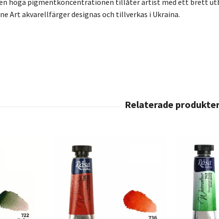
en höga pigmentkoncentrationen tillåter artist med ett brett utbud
e Art akvarellfärger designas och tillverkas i Ukraina.