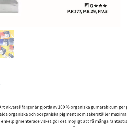
Art akvarellfärger är gjorda av 100 % organiska gumarabicum ger 
alda organiska och oorganiska pigment som säkerställer maximal
st enkelpigmenterade vilket gör det möjligt att få många fantasti