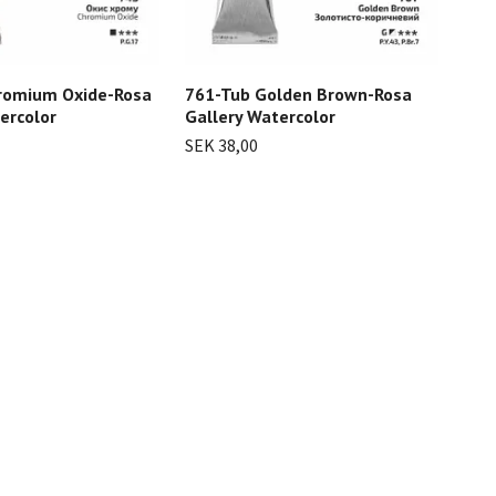
romium Oxide-Rosa
761-Tub Golden Brown-Rosa
767
ercolor
Gallery Watercolor
Ros
SEK 38,00
SEK