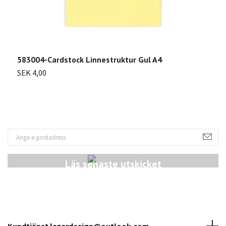
583004-Cardstock Linnestruktur Gul A4
5
SEK 4,00
S
Läs senaste utskicket
Kundtjänst
lazerdesign@outlook.com