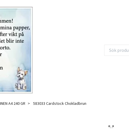
LINEN A4 240 GR
583033 Cardstock Chokladbrun