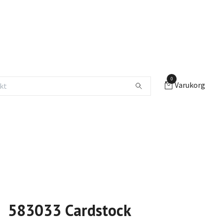
0
Varukorg
583033 Cardstock