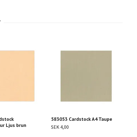
dstock
583053 Cardstock A4 Taupe
583
ur Ljus brun
SEK 4,00
Lin