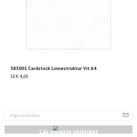
583001 Cardstock Linnestruktur Vit A4
5
SEK 4,00
S
Läs senaste utskicket