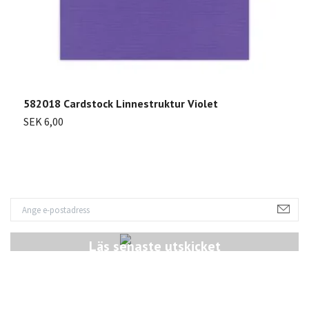
582018 Cardstock Linnestruktur Violet
5
SEK 6,00
S
Läs senaste utskicket