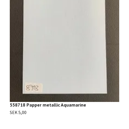
5
S
558718 Papper metallic Aquamarine
SEK 5,00