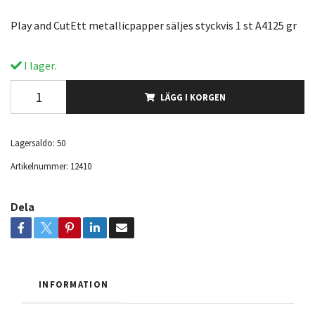
Play and CutEtt metallicpapper säljes styckvis 1 st A4125 gr
I lager.
LÄGG I KORGEN
Lagersaldo:
50
Artikelnummer:
12410
Dela
INFORMATION