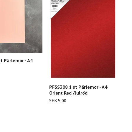
t Pärlemor - A4
PFSS308 1 st Pärlemor - A4
PFS
Orient Red /Julröd
sva
SEK 5,00
SEK 