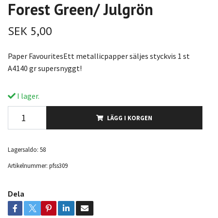
Forest Green/ Julgrön
SEK 5,00
Paper FavouritesEtt metallicpapper säljes styckvis 1 st
A4140 gr supersnyggt!
I lager.
LÄGG I KORGEN
Lagersaldo:
58
Artikelnummer:
pfss309
Dela