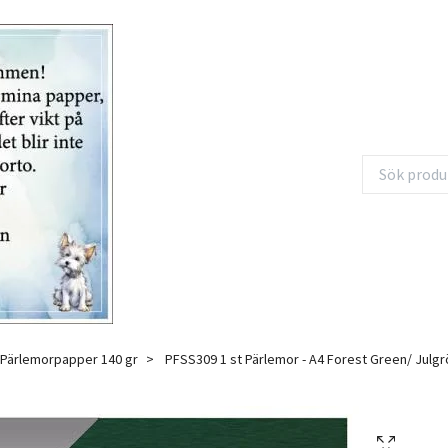
Pärlemorpapper 140 gr
PFSS309 1 st Pärlemor - A4 Forest Green/ Julgr