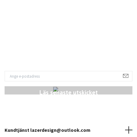
L
S
Läs senaste utskicket
Kundtjänst
lazerdesign@outlook.com