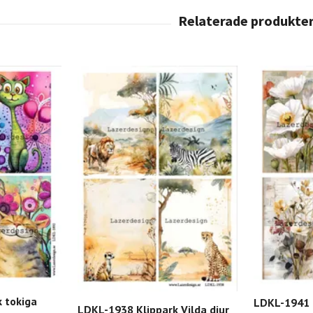
 tokiga
LDKL-1941 
LDKL-1938 Klippark Vilda djur