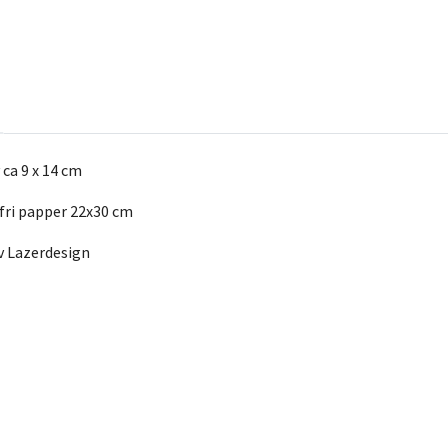
ca 9 x 14 cm
nfri papper 22x30 cm
av Lazerdesign