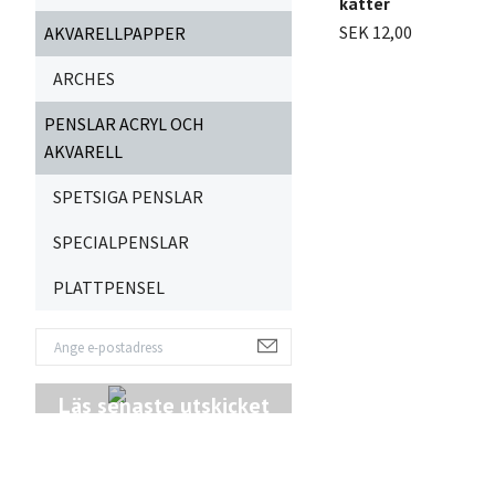
katter
SEK 12,00
AKVARELLPAPPER
ARCHES
PENSLAR ACRYL OCH
AKVARELL
SPETSIGA PENSLAR
SPECIALPENSLAR
PLATTPENSEL
Läs senaste utskicket