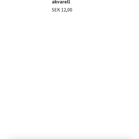
akvarell
akv
SEK 12,00
SEK