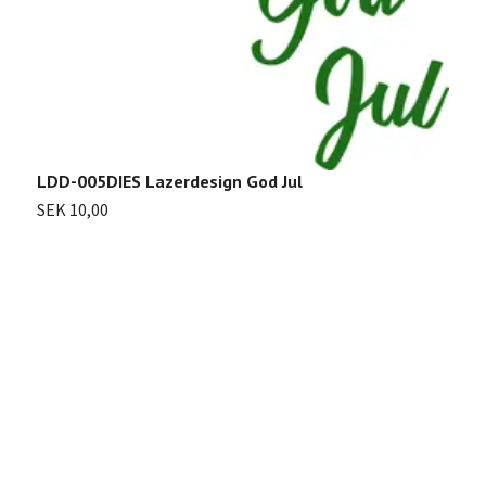
L
S
LDD-005DIES Lazerdesign God Jul
SEK 10,00