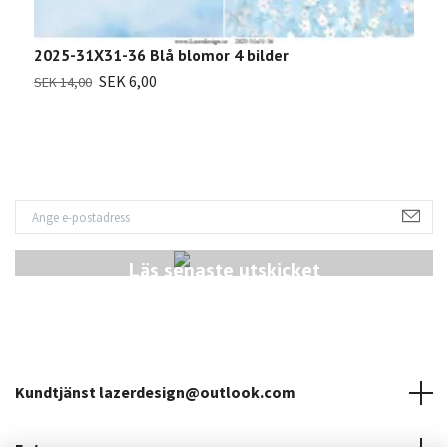
2025-31X31-36 Blå blomor 4 bilder
2
SEK 6,00
SEK 14,00
S
Läs senaste utskicket
Kundtjänst
lazerdesign@outlook.com