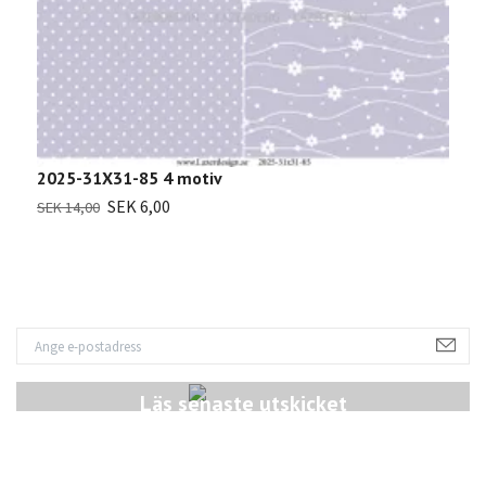
2025-31X31-85 4 motiv
2
SEK 6,00
SEK 14,00
S
Läs senaste utskicket