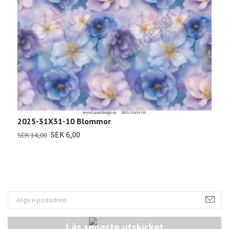
2
2025-31X31-10 Blommor
S
SEK 6,00
SEK 14,00
Läs senaste utskicket