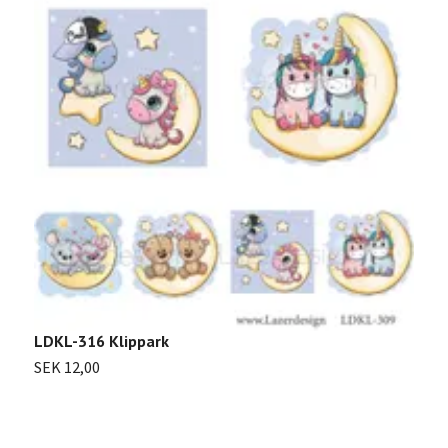
LDKL-316 Klippark
L
SEK 12,00
S