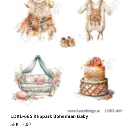
L
S
LDKL-665 Klippark Bohemian Baby
SEK 12,00