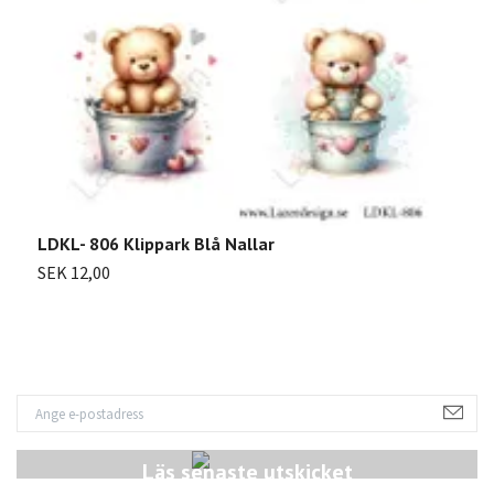
L
LDKL- 806 Klippark Blå Nallar
S
SEK 12,00
Läs senaste utskicket