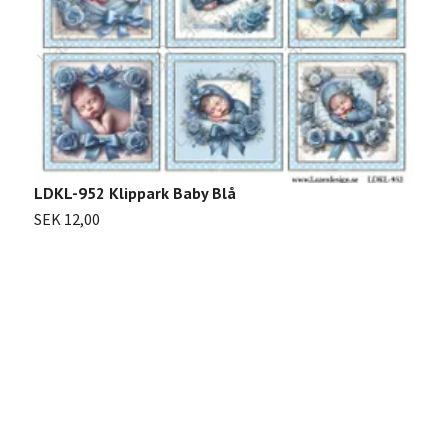
LDKL-952 Klippark Baby Blå
SEK 12,00
2
S