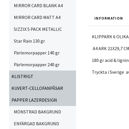
MIRROR CARD BLANK A4
MIRROR CARD MATT A4
INFORMATION
SIZZIX 5 PACK METALLIC
KLIPPARK 6 OLIKA
Star Rain 130 gr
A4 ARK 21X29,7 C
Pärlemorpapper 140 gr
180 gr acid & lignin
Pärlemorpapper 240 gr
Tryckta i Sverige 
KLISTRIGT
KUVERT-CELLOFANPÅSAR
PAPPER LAZERDESIGN
MÖNSTRAD BAKGRUND
ENFÄRGAD BAKGRUND