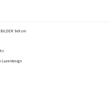
 BILDER 9x9 cm
M
fri
av Lazerdesign