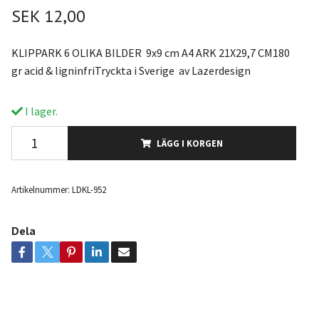
SEK 12,00
KLIPPARK 6 OLIKA BILDER 9x9 cm A4 ARK 21X29,7 CM180
gr acid & ligninfriTryckta i Sverige av Lazerdesign
I lager.
LÄGG I KORGEN
Artikelnummer:
LDKL-952
Dela