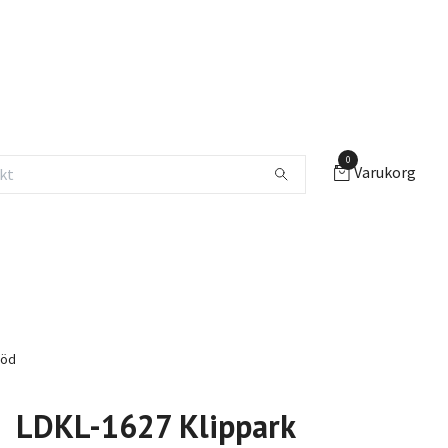
0
Varukorg
röd
LDKL-1627 Klippark