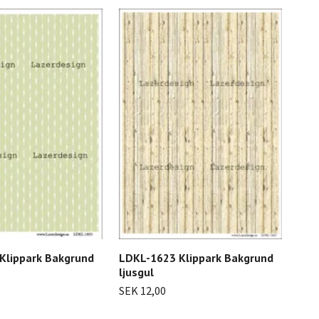
Klippark Bakgrund
LDKL-1623 Klippark Bakgrund
LDK
ljusgul
lite
SEK 12,00
SEK