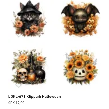
2
S
LDKL-671 Klippark Halloween
SEK 12,00