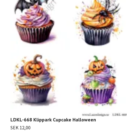
L
S
LDKL-668 Klippark Cupcake Halloween
SEK 12,00