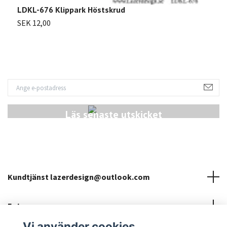
2
LDKL-676 Klippark Höstskrud
S
SEK 12,00
Läs senaste utskicket
Kundtjänst
lazerdesign@outlook.com
Fotmeny
Vi använder cookies