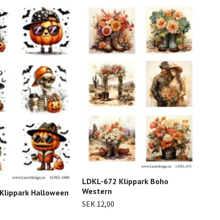
LDK
LDKL-672 Klippark Boho
spö
Western
Klippark Halloween
SEK
SEK 12,00