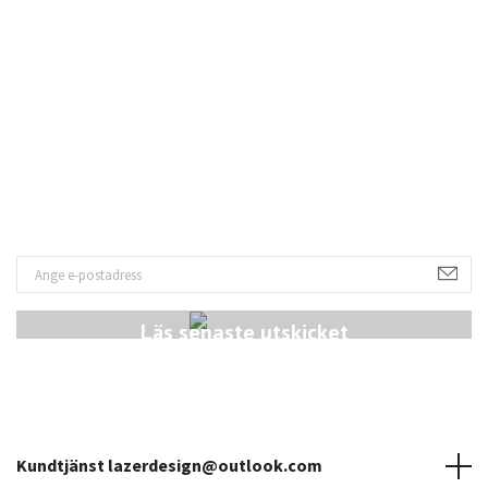
L
S
Läs senaste utskicket
Kundtjänst
lazerdesign@outlook.com