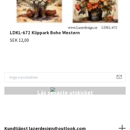
2
LDKL-672 Klippark Boho Western
S
SEK 12,00
Läs senaste utskicket
Kundtjänst
lazerdesign@outlook.com