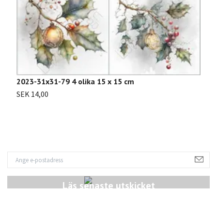
2023-31x31-79 4 olika 15 x 15 cm
2
SEK 14,00
S
Läs senaste utskicket