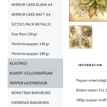
MIRROR CARD BLANK A4
MIRROR CARD MATT A4
SIZZIX 5 PACK METALLIC
Star Rain 130 gr
Pärlemorpapper 140 gr
Pärlemorpapper 240 gr
KLISTRIGT
INFORMATION
KUVERT-CELLOFANPÅSAR
Papper enkelsidig
PAPPER LAZERDESIGN
Bilden mäter 4 st 1
MÖNSTRAD BAKGRUND
180gr papper acidf
ENFÄRGAD BAKGRUND