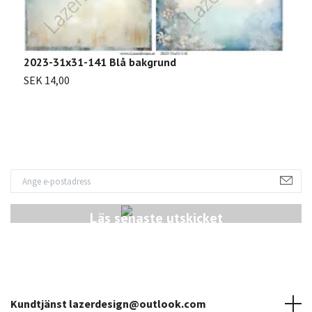
2023-31x31-141 Blå bakgrund
2
SEK 14,00
S
Läs senaste utskicket
Kundtjänst
lazerdesign@outlook.com