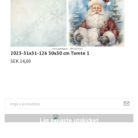
2
2023-31x31-126 30x30 cm Tomte 1
S
SEK 14,00
Läs senaste utskicket