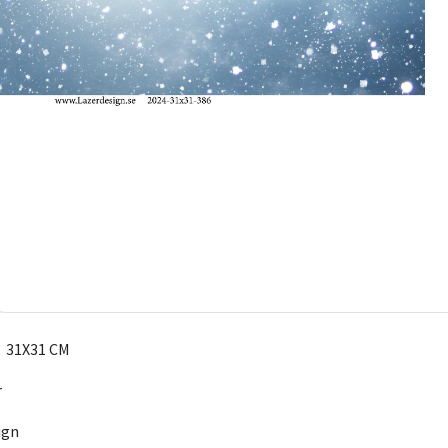
t 31X31 CM
r
ign