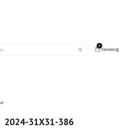
0
Varukorg
el
2024-31X31-386