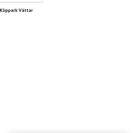
Klippark Vättar
LDK
SEK