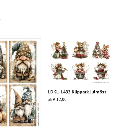
LDKL-1492 Klippark Julmöss
SEK 12,00