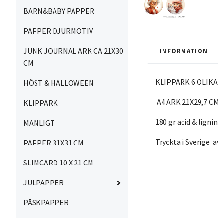
BARN&BABY PAPPER
PAPPER DJURMOTIV
JUNK JOURNAL ARK CA 21X30
INFORMATION
CM
KLIPPARK 6 OLIKA
HÖST & HALLOWEEN
A4 ARK 21X29,7 C
KLIPPARK
180 gr acid & lignin
MANLIGT
Tryckta i Sverige 
PAPPER 31X31 CM
SLIMCARD 10 X 21 CM
JULPAPPER
PÅSKPAPPER