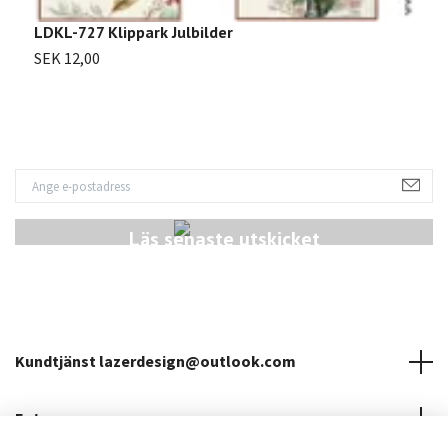
S
LDKL-727 Klippark Julbilder
SEK 12,00
Läs senaste utskicket
Kundtjänst
lazerdesign@outlook.com
Fotmeny