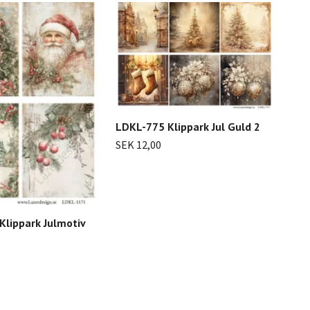
LDKL-775 Klippark Jul Guld 2
SEK 12,00
Klippark Julmotiv
LDK
SEK