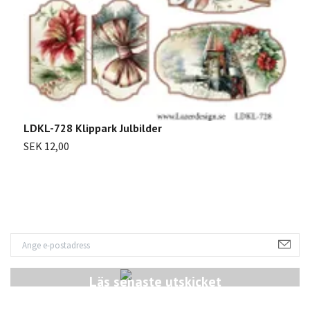
LDKL-728 Klippark Julbilder
L
SEK 12,00
S
Läs senaste utskicket