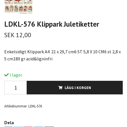
LDKL-576 Klippark Juletiketter
SEK 12,00
Enkelsidigt Klippark A4 21 x 29,7 cm6 ST 5,8 X 10 CM6 st 2,8 x
5 cm180 gr acid&ligninfri
I lager.
LÄGG I KORGEN
Artikelnummer:
LDKL-576
Dela