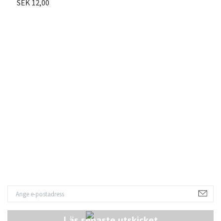
SEK 12,00
L
S
Läs senaste utskicket