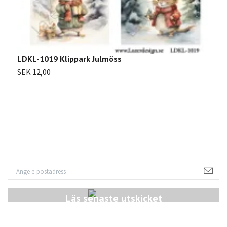
LDKL-1019 Klippark Julmöss
SEK 12,00
L
S
Läs senaste utskicket