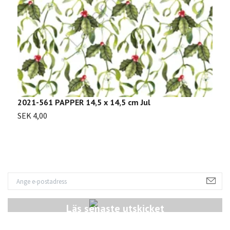
2021-561 PAPPER 14,5 x 14,5 cm Jul
2
SEK 4,00
S
Läs senaste utskicket