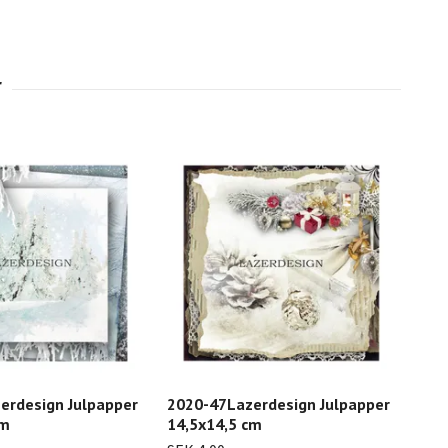
erdesign Julpapper
2020-47Lazerdesign Julpapper
202
cm
14,5x14,5 cm
14,