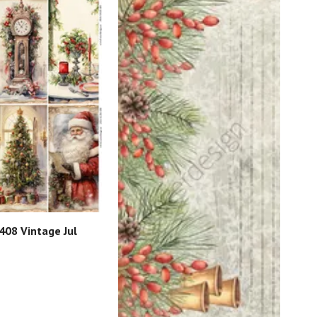
408 Vintage Jul
202
Blo
SEK