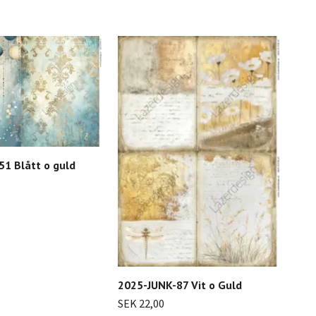
1 Blått o guld
202
2025-JUNK-87 Vit o Guld
SEK
SEK 22,00