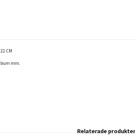
X 21 CM
 album mm.