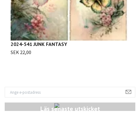
2
2024-541 JUNK FANTASY
S
SEK 22,00
Läs senaste utskicket