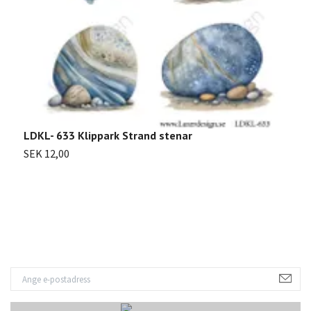
LDKL- 633 Klippark Strand stenar
SEK 12,00
L
S