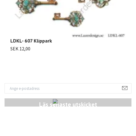
L
LDKL- 607 Klippark
S
SEK 12,00
Läs senaste utskicket